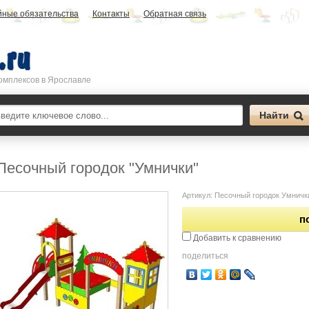
йные обязательства
Контакты
Обратная связь
омплексов в Ярославле
Песочный городок "Умнички"
Артикул:
Песочный городок Умничк
п
Добавить к сравнению
поделиться