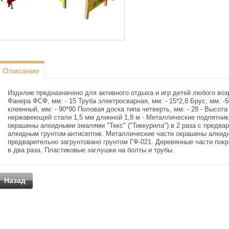
Описание
Изделие предназначено для активного отдыха и игр детей любого воз
Фанера ФСФ, мм: - 15 Труба электросварная, мм: - 15*2,8 Брус, мм: -50
клеенный, мм: - 90*90 Половая доска типа четверть, мм: - 28 - Высот
нержавеющей стали 1,5 мм длинной 1,8 м - Металлические подпятник
окрашены алкидными эмалями "Текс" ("Тиккурила") в 2 раза с предв
алкидным грунтом-антисептик. Металлические части окрашены алкидн
предварительно загрунтовано грунтом ГФ-021. Деревянные части пок
в два раза. Пластиковые заглушки на болты и трубы.
Назад